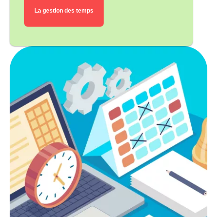
Fonctionnalités
La gestion des temps
Inconvénients
Toggl
Fonctionnalités
Inconvénients
Pourquoi choisir un logiciel de capacity
planning plutôt qu’un autre ?
Organisation de projet
Gestion d’équipe
Suivi des performances
Gestion financière
Flexibilité d’utilisation
Intégration
Expérience d’utilisation
Tableau comparatifs des meilleurs logiciels
de capacity planning