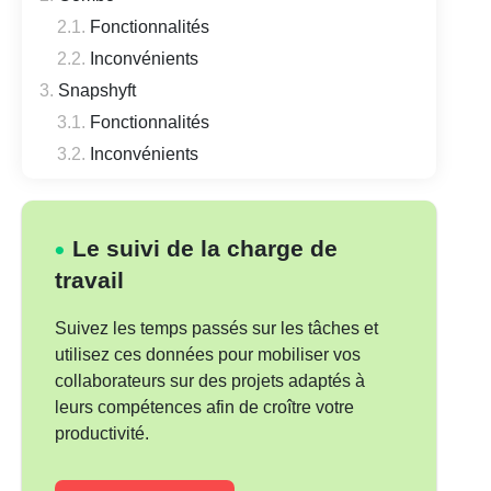
Fonctionnalités
Inconvénients
Snapshyft
Fonctionnalités
Inconvénients
Trello
Fonctionnalités
Le suivi de la charge de
Inconvénients
travail
ClickUp
Fonctionnalités
Suivez les temps passés sur les tâches et
Inconvénients
utilisez ces données pour mobiliser vos
Asana
collaborateurs sur des projets adaptés à
leurs compétences afin de croître votre
Fonctionnalités
productivité.
Inconvénients
MS Planner