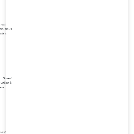
s est
ciel nous
ela a
g “
Avant
. Grâce à
nos
s est