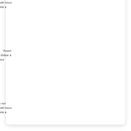
ciel nous
ela a
g “
Avant
. Grâce à
nos
s est
ciel nous
ela a