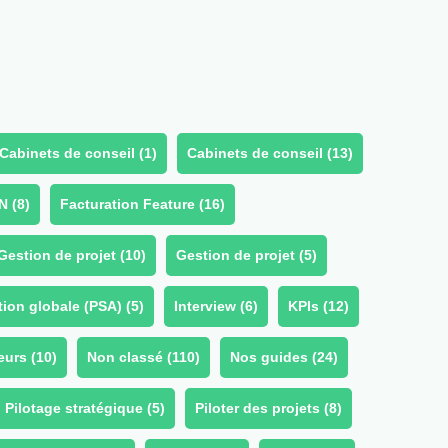
Cabinets de conseil (
1
)
Cabinets de conseil (
13
)
N (
8
)
Facturation Feature (
16
)
Gestion de projet (
10
)
Gestion de projet (
5
)
ion globale (PSA) (
5
)
Interview (
6
)
KPIs (
12
)
eurs (
10
)
Non classé (
110
)
Nos guides (
24
)
Pilotage stratégique (
5
)
Piloter des projets (
8
)