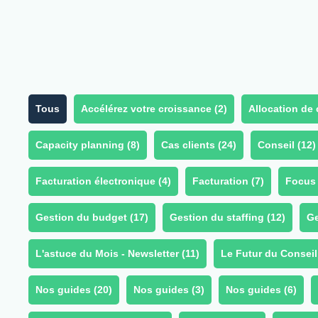
Tous
Accélérez votre croissance (
2
)
Allocation de 
Capacity planning (
8
)
Cas clients (
24
)
Conseil (
12
)
Facturation électronique (
4
)
Facturation (
7
)
Focus 
Gestion du budget (
17
)
Gestion du staffing (
12
)
Ge
L'astuce du Mois - Newsletter (
11
)
Le Futur du Conseil
Nos guides (
20
)
Nos guides (
3
)
Nos guides (
6
)