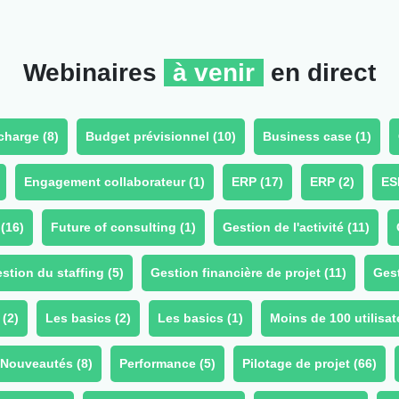
Webinaires
à venir
en direct
charge (
8
)
Budget prévisionnel (
10
)
Business case (
1
)
Engagement collaborateur (
1
)
ERP (
17
)
ERP (
2
)
ES
(
16
)
Future of consulting (
1
)
Gestion de l'activité (
11
)
stion du staffing (
5
)
Gestion financière de projet (
11
)
Gest
 (
2
)
Les basics (
2
)
Les basics (
1
)
Moins de 100 utilisat
Nouveautés (
8
)
Performance (
5
)
Pilotage de projet (
66
)