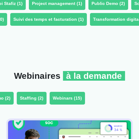
 Stafiz (
1
)
Project management (
1
)
Public Demo (
2
)
So
0
)
Suivi des temps et facturation (
1
)
Transformation digital
Webinaires
à la demande
o (
2
)
Staffing (
2
)
Webinars (
15
)