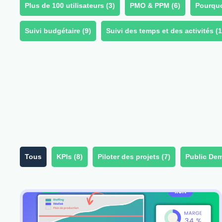
Plus de 100 utilisateurs (
3
)
PMO & PPM (
6
)
Pourquoi
Suivi budgétaire (
9
)
Suivi des temps et des activités (
1
Tous
KPIs (
8
)
Piloter des projets (
7
)
Public Dem