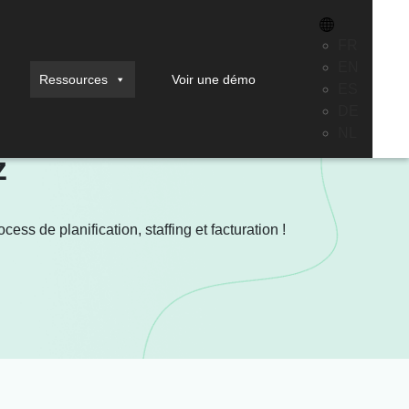
FR
EN
Ressources
Voir une démo
ES
DE
NL
z
ess de planification, staffing et facturation !