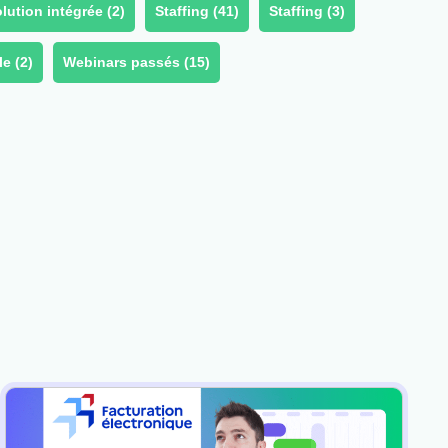
lution intégrée (
2
)
Staffing (
41
)
Staffing (
3
)
e (
2
)
Webinars passés (
15
)