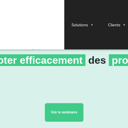
Solutions
Clients
LIVE WEBINAR STAFIZ
oter efficacement
des
pro
Voir le webinaire