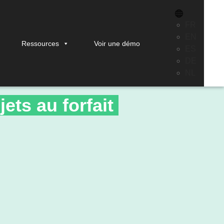
FR
EN
Ressources
Voir une démo
ES
DE
NL
jets au forfait