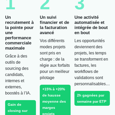
1
2
3
Un
Un suivi
Une activité
recrutement à
financier et de
automatisée et
la pointe pour
la facturation
intégrée de bout
une
avancé
en bout
performance
Vos différents
Les opportunités
commerciale
modes projets
deviennent des
maximale
sont pris en
projets, les temps
Grâce à des
charge : de la
se transforment en
outils de
régie aux forfaits
factures, les
sourcing des
pour un meilleur
workflows de
candidats,
pilotage
validations sont
internes et
personnalisables…
externes,
+15% à +20%
boostés à l’IA.
de hausse
2h gagnées par
moyenne des
semaine par ETP
Gain de
marges
closing sur
projets