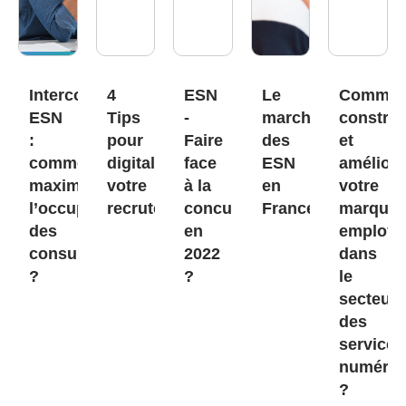
Intercontrat
4
ESN
Le
Commen
ESN
Tips
-
marché
construi
:
pour
Faire
des
et
comment
digitaliser
face
ESN
améliore
maximiser
votre
à la
en
votre
l’occupation
recrutement
concurrence
France
marque
des
en
employe
consultants
2022
dans
?
?
le
secteur
des
services
numériq
?