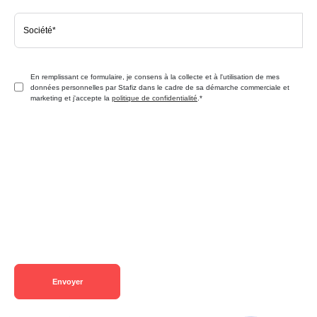
En remplissant ce formulaire, je consens à la collecte et à l'utilisation de mes
données personnelles par Stafiz dans le cadre de sa démarche commerciale et
marketing et j'accepte la
politique de confidentialité
.
*