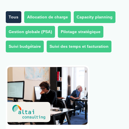
Tous
Allocation de charge
Capacity planning
Gestion globale (PSA)
Pilotage stratégique
Suivi budgétaire
Suivi des temps et facturation