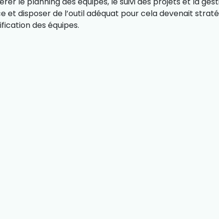
 gérer le planning des équipes, le suivi des projets et la ge
nce et disposer de l’outil adéquat pour cela devenait stratég
anification des équipes.