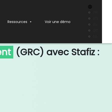
X
FR
EN
Ressources
Voir une démo
ES
DE
NL
ent
(GRC) avec Stafiz :