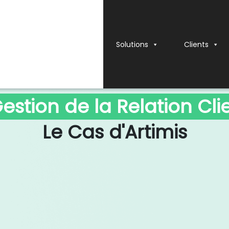
Solutions
Clients
Artimis x Stafiz
estion de la Relation Cli
Le Cas d'Artimis