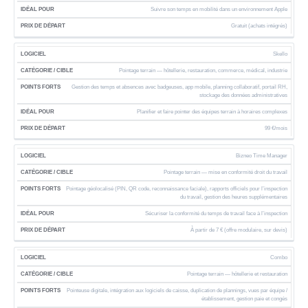
Suivre son temps en mobilité dans un environnement Apple
Gratuit (achats intégrés)
Skello
Pointage terrain — hôtellerie, restauration, commerce, médical, industrie
Gestion des temps et absences avec badgeuses, app mobile, planning collaboratif, portail RH,
stockage des données administratives
Planifier et faire pointer des équipes terrain à horaires complexes
99 €/mois
Bizneo Time Manager
Pointage terrain — mise en conformité droit du travail
Pointage géolocalisé (PIN, QR code, reconnaissance faciale), rapports officiels pour l’inspection
du travail, gestion des heures supplémentaires
Sécuriser la conformité du temps de travail face à l’inspection
À partir de 7 € (offre modulaire, sur devis)
Combo
Pointage terrain — hôtellerie et restauration
Pointeuse digitale, intégration aux logiciels de caisse, duplication de plannings, vues par équipe /
établissement, gestion paie et congés