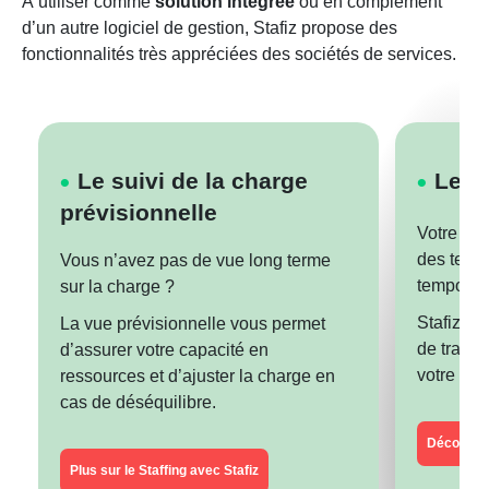
À utiliser comme
solution intégrée
ou en complément
d’un autre logiciel de gestion, Stafiz propose des
fonctionnalités très appréciées des sociétés de services.
Le suivi de la charge
Le s
prévisionnelle
Votre act
des temps
Vous n’avez pas de vue long terme
temporali
sur la charge ?
Stafiz vo
La vue prévisionnelle vous permet
de travai
d’assurer votre capacité en
votre cho
ressources et d’ajuster la charge en
cas de déséquilibre.
Découvrir
Plus sur le Staffing avec Stafiz