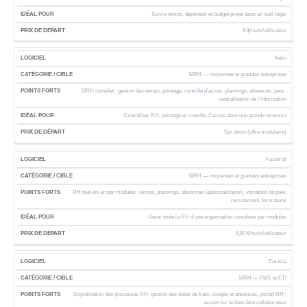
B
S
T
Suivre temps, dépenses et budget projet dans un outil léger
L
E
9 $/mois/utilisateur
Kelio
SIRH — moyennes et grandes entreprises
SIRH complet : gestion des temps, pointage, contrôle d’accès, plannings, absences, paie ;
centralisation de l’information
Centraliser RH, pointage et contrôle d’accès dans une grande structure
Sur devis (offre modulaire)
Factorial
SIRH — moyennes et grandes entreprises
RH tout-en-un par modules : temps, plannings, absences (géolocalisation), variables de paie,
recrutement, formations
Gérer toute la RH d’une organisation complexe par modules
6,90 €/mois/utilisateur
Eurécia
SIRH — PME et ETI
Digitalisation des processus RH, gestion des notes de frais, congés et absences, portail RH ;
accent sur le bien-être collaborateur