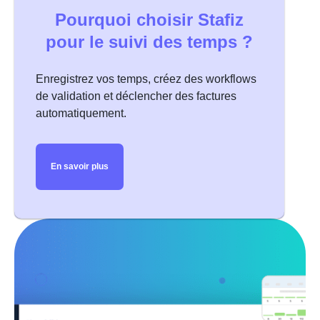
équipes à distance ?
Pourquoi choisir Stafiz
Monitask
pour le suivi des temps ?
Jibble
Billings Pro
Enregistrez vos temps, créez des workflows
Les logiciels de pointage pour les besoins
de validation et déclencher des factures
terrains
automatiquement.
Skello
Bizneo Time Manager
En savoir plus
Combo
Les logiciels de saisie des temps pour les
indépendants
Toggl track
Clockify