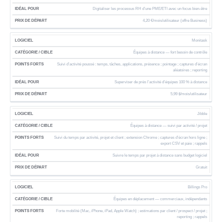
Digitaliser les processus RH d’une PME/ETI avec un focus bien-être
4,20 €/mois/utilisateur (offre Business)
Monitask
Équipes à distance — fort besoin de contrôle
Suivi d’activité poussé : temps, tâches, applications, présence ; pointage ; captures d’écran
aléatoires ; reporting
Superviser de près l’activité d’équipes 100 % à distance
5,99 $/mois/utilisateur
Jibble
Équipes à distance — suivi par activité / projet
Suivi du temps par activité, projet et client ; extension Chrome ; captures d’écran hors ligne ;
export CSV et paie ; rappels
Suivre le temps par projet à distance sans budget logiciel
Gratuit
Billings Pro
Équipes en déplacement — commerciaux, indépendants
Forte mobilité (Mac, iPhone, iPad, Apple Watch) ; estimations par client / prospect / projet ;
reporting ; rappels