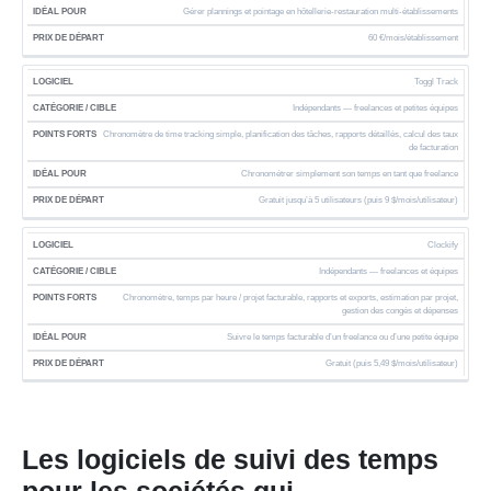
Gérer plannings et pointage en hôtellerie-restauration multi-établissements
60 €/mois/établissement
Toggl Track
Indépendants — freelances et petites équipes
Chronomètre de time tracking simple, planification des tâches, rapports détaillés, calcul des taux
de facturation
Chronométrer simplement son temps en tant que freelance
Gratuit jusqu’à 5 utilisateurs (puis 9 $/mois/utilisateur)
Clockify
Indépendants — freelances et équipes
Chronomètre, temps par heure / projet facturable, rapports et exports, estimation par projet,
gestion des congés et dépenses
Suivre le temps facturable d’un freelance ou d’une petite équipe
Gratuit (puis 5,49 $/mois/utilisateur)
Les logiciels de suivi des temps