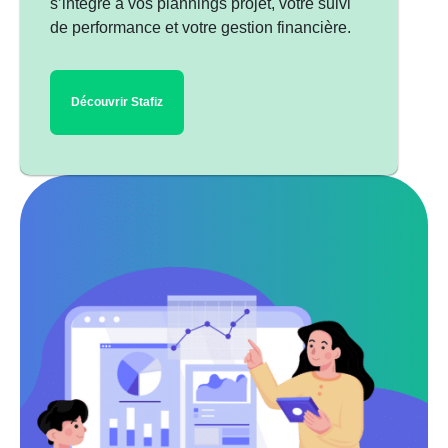
Les aspects fonctionnels
s’intègre à vos plannings projet, votre suivi
de performance et votre gestion financière.
L’organisation et la collaboration
La facturation client
Anticiper l’implémentation d’un logiciel GTA
Découvrir Stafiz
Communiquez avec les équipes
Pensez aux possibilités d’intégrations
Comment fonctionne un logiciel GTA
sans pointeuse physique ?
Comment choisir le bon logiciel GTA ?
Le logiciel GTA est-il adapté au
télétravail ?