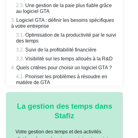
Une gestion de la paie plus fiable grâce
au logiciel GTA
Logiciel GTA : définir les besoins spécifiques
à votre entreprise
Optimisation de la productivité par le suivi
des temps
Suivi de la profitabilité financière
Visibilité sur les temps alloués à la R&D
Quels critères pour choisir un logiciel GTA ?
Prioriser les problèmes à résoudre en
matière de GTA
L’expérience utilisateur
Les services associés
La gestion des temps dans
Quel logiciel de gestion des temps selon
Stafiz
l’activité ?
Quelles fonctionnalités attendre d’un logiciel
GTA ?
Votre gestion des temps et des activités