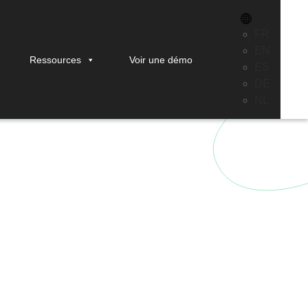
FR
EN
Ressources
Voir une démo
ES
e pilotage de
DE
NL