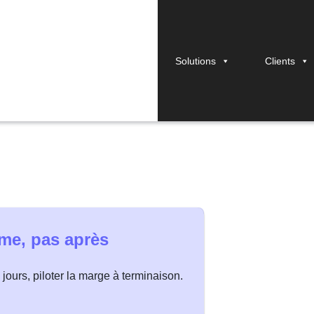
Solutions
Clients
nciers à suivre pour l
ème, pas après
0 jours, piloter la marge à terminaison.