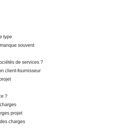
e type
ui manque souvent
sociétés de services ?
n client-fournisseur
projet
ce ?
 charges
rges projet
r des charges