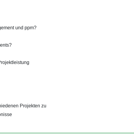
agement und ppm?
ments?
ojektleistung
chiedenen Projekten zu
bnisse