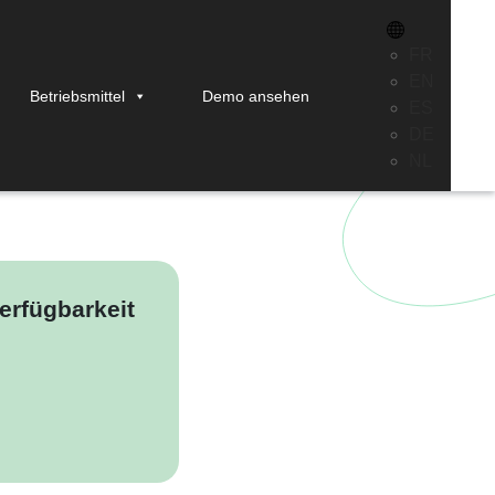
FR
EN
Betriebsmittel
Demo ansehen
ES
leitfaden (2025)
DE
NL
erfügbarkeit