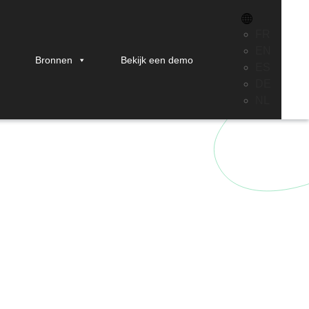
FR
EN
Bronnen
Bekijk een demo
ES
deren?
DE
NL