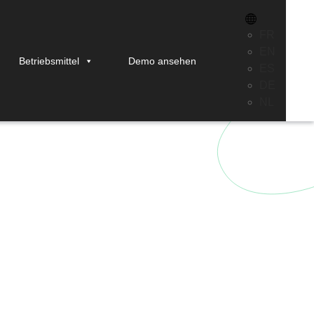
FR
EN
Betriebsmittel
Demo ansehen
ES
jektmanagement?
DE
NL