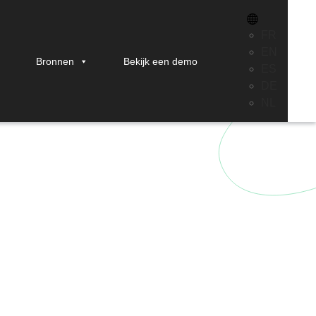
FR
EN
Bronnen
Bekijk een demo
ES
t?
DE
NL