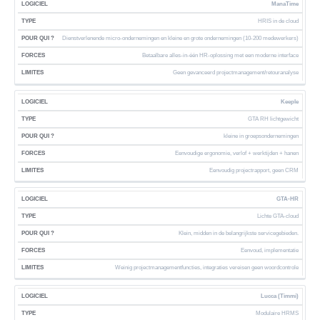
ManaTime
HRIS in de cloud
Dienstverlenende micro-ondernemingen en kleine en grote ondernemingen (10-200 medewerkers)
Betaalbare alles-in-één HR-oplossing met een moderne interface
Geen gevanceerd projectmanagement/retouranalyse
Keeple
GTA RH lichtgewicht
kleine in groepsondernemingen
Eenvoudige ergonomie, verlof + werktijden + hanen
Eenvoudig projectrapport, geen CRM
GTA-HR
Lichte GTA-cloud
Klein, midden in de belangrijkste servicegebieden.
Eenvoud, implementatie
Weinig projectmanagementfuncties, integraties vereisen geen woordcontrole
Lucca (Timmi)
Modulaire HRMS