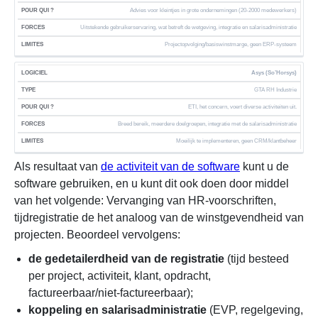
Advies voor kleintjes in grote ondernemingen (20-2000 medewerkers)
Uitstekende gebruikerservaring, wat betreft de wetgeving, integratie en salarisadministratie
Projectopvolging/basiswinstmarge, geen ERP-systeem
Asys (So’Horsys)
GTA RH Industrie
ETI, het concern, voert diverse activiteiten uit.
Breed bereik, meerdere doelgroepen, integratie met de salarisadministratie
Moeilijk te implementeren, geen CRM/klantbeheer
Als resultaat van
de activiteit van de software
kunt u de
software gebruiken, en u kunt dit ook doen door middel
van het volgende: Vervanging van HR-voorschriften,
tijdregistratie de het analoog van de winstgevendheid van
projecten. Beoordeel vervolgens:
de gedetailerdheid van de registratie
(tijd besteed
per project, activiteit, klant, opdracht,
factureerbaar/niet-factureerbaar);
koppeling en salarisadministratie
(EVP, regelgeving,