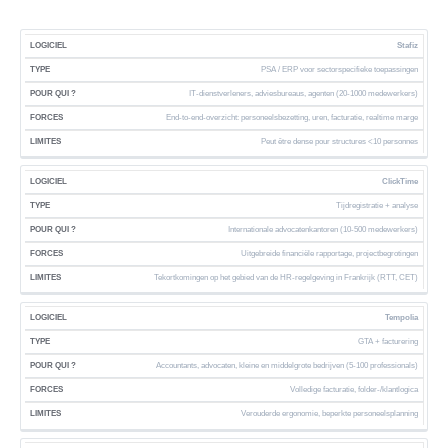
Stafiz
V
O
B
PSA / ERP voor sectorspecifieke toepassingen
V
O
E
S
E
IT-dienstverleners, adviesbureaus, agenten (20-1000 medewerkers)
R
P
O
R
End-to-end-overzicht: personeelsbezetting, uren, facturatie, realtime marge
W
E
F
T
S
I
R
Peut être dense pour structures <10 personnes
T
Y
T
E
K
W
P
E
I
I
ClickTime
A
E
R
S
N
R
K
Tijdregistratie + analyse
H
G
E
E
E
E
Internationale advocatenkantoren (10-500 medewerkers)
N
T
N
Uitgebreide financiële rapportage, projectbegrotingen
?
Tekortkomingen op het gebied van de HR-regelgeving in Frankrijk (RTT, CET)
Tempolia
GTA + facturering
Accountants, advocaten, kleine en middelgrote bedrijven (5-100 professionals)
Volledige facturatie, folder-/klantlogica
Verouderde ergonomie, beperkte personeelsplanning