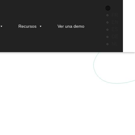
FR
EN
Recursos
Ver una demo
ES
DE
NL