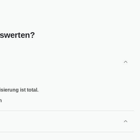
iswerten?
ierung ist total.
h