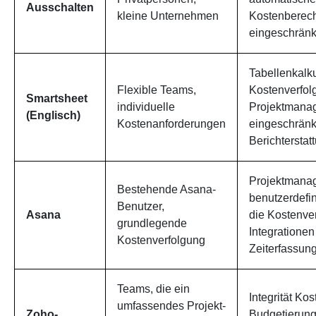
Ausschalten
kleine Unternehmen
Kostenberec
eingeschränk
Tabellenkalku
Flexible Teams,
Kostenverfol
Smartsheet
individuelle
Projektmanag
(Englisch)
Kostenanforderungen
eingeschränk
Berichterstat
Projektmana
Bestehende Asana-
benutzerdefin
Benutzer,
Asana
die Kostenve
grundlegende
Integrationen
Kostenverfolgung
Zeiterfassun
Teams, die ein
Integrität Ko
umfassendes Projekt-
Zoho-
Budgetierung