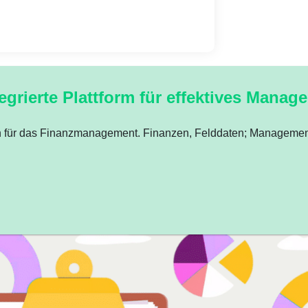
egrierte Plattform für effektives Manag
litätsniveau
ten für das Finanzmanagement. Finanzen, Felddaten; Management,