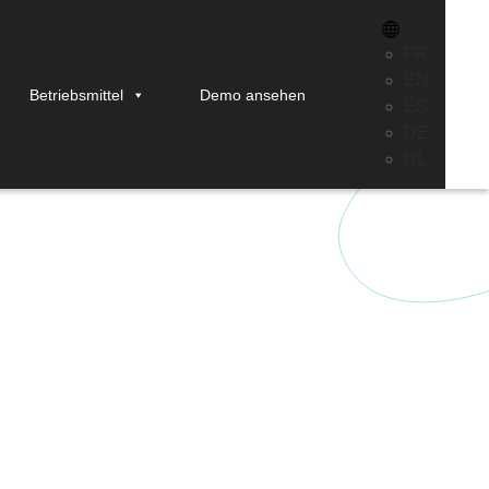
FR
EN
Betriebsmittel
Demo ansehen
ES
Beschreibung
DE
NL