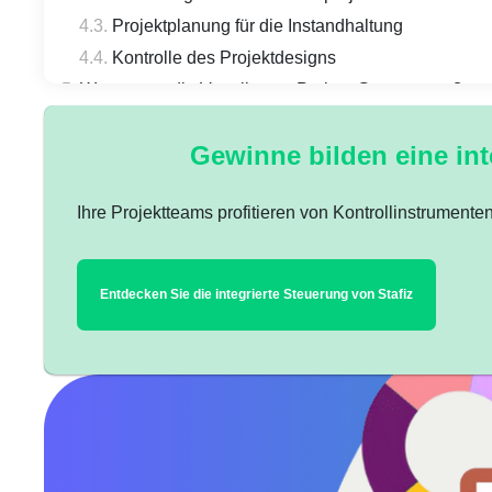
Projektplanung für die Instandhaltung
Kontrolle des Projektdesigns
Was waren die Vorteile von Project-Governance?
Messung der Projektleistung
Gewinne bilden eine int
Einhaltung von Kosten, Terminen und hohem Qua
Antizipation von Risiken
Ihre Projektteams profitieren von Kontrollinstrumen
Wurde die Projektsteuerung umgesetzt?
Management einbeziehen
Prozeduren
Entdecken Sie die integrierte Steuerung von Stafiz
Teams Schulen
Leistungsmaßstab
flexibel bleiben
Effektive Kommunikation und Nutzung
Wie ist das Projekt konzipiert?
Gab es 3 Ps der Governance?