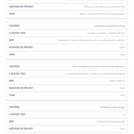
J
R
Planning in vervolg kan worden genomen
E
M
C
Beheer van klantrelaties en de verkooppijnlijn
(
T
S
B
Integreer projectfacturering
A
P
E
L
Ja (regie, lumpsum, mijlpalen, dozen)
S
H
E
C
A
E
Gedeeltelijk (native ondersteuning voor uw professionele modellen)
S
R
-
E
Geen
F
I
S
R
E
O
Geen
T
O
(
R
R
E
F
M
P
C
R
T
A
Personeelsbezetting op basis van vaardigheden
E
I
W
A
Ja (capaciteitsplanning, matching, pre-personeelsbezetting)
,
A
A
N
H
Zelden inheems
R
D
U
E
A
Geen
B
G
Geen
S
,
P
A
O
Realtime projectmarge
S
T
Ja
A
)
N
Gedeeltelijk (vaak gespreid)
A
Geen
)