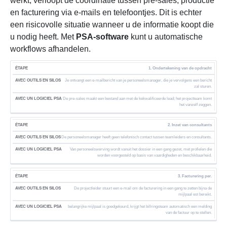
werkt, verloopt de coördinatie tussen pre-sales, productie
en facturering via e-mails en telefoontjes. Dit is echter
een risicovolle situatie wanneer u de informatie koopt die
u nodig heeft. Met
PSA-software
kunt u automatische
workflows afhandelen.
1. Ondertekening van de opdracht
M
E
Je ontvangt een e-mailbericht van je personeelsmanager, die je vervolgens een bericht
zal sturen.
T
G
De pre-sales maakt een bestand aan met de kekwalificeerde lead; het projectteam komt
M
het vanzelf zeggen.
E
E
R
T
E
2. Inzet van consultants
P
E
De personeelsmanager heeft geen telefonisch contact tussen teamleiders en consultants.
S
D
A
Van personeelswerving wordt vanuit het dossier in een gang gezet, met profielen die
F
S
worden voorgesteld op basis van vaardigheden en beschikbaarheid.
-
A
C
S
S
H
O
3. Facturering per.
E
A
F
P
De projectleider stuurt een e-mail om de facturering in een gang te zetten bijna de
T
mijlpaal est bereikt.
I
W
N
belangrijke mijlpaal is goedgekeurd, krijgt het billringsteam automatisch een melding
A
van de factuur op te stellen.
S
R
I