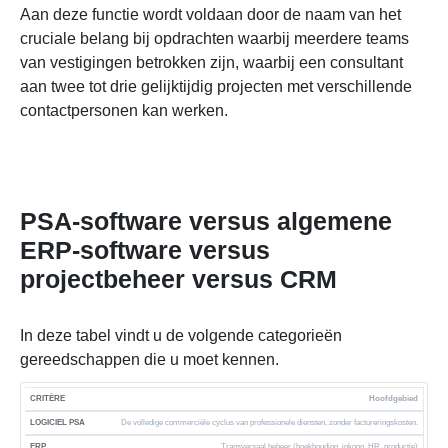
Aan deze functie wordt voldaan door de naam van het
cruciale belang bij opdrachten waarbij meerdere teams
van vestigingen betrokken zijn, waarbij een consultant
aan twee tot drie gelijktijdig projecten met verschillende
contactpersonen kan werken.
PSA-software versus algemene
ERP-software versus
projectbeheer versus CRM
In deze tabel vindt u de volgende categorieën
gereedschappen die u moet kennen.
Hoofdgebied
P
R
De volledige commerciële cyclus van professionele diensten, zonder factureringskosten.
O
C
Transversaal beheer (boekhouding, inkoop, HR, productie)