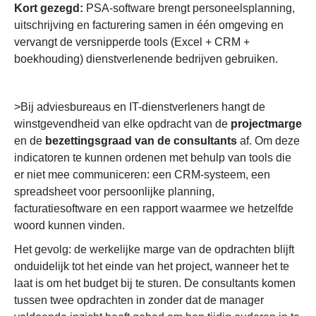
Kort gezegd:
PSA-software brengt personeelsplanning,
Welke KPI's moeten jehhouden in PSA-
uitschrijving en facturering samen in één omgeving en
software?
vervangt de versnipperde tools (Excel + CRM +
Beheert PSA-software ook deelnemers
boekhouding) dienstverlenende bedrijven gebruiken.
en freelancers?
Van de 6 waarden die ik heb ontvangen,
zijn vrijgegeven door PSA-software.
>Bij adviesbureaus en IT-dienstverleners hangt de
Wat heb ik van PSA-software nodig voor
winstgevendheid van elke opdracht van de
projectmarge
advies op kantoor?
en de
bezettingsgraad van de consultants
af. Om deze
indicatoren te kunnen ordenen met behulp van tools die
er niet mee communiceren: een CRM-systeem, een
spreadsheet voor persoonlijke planning,
facturatiesoftware en een rapport waarmee we hetzelfde
woord kunnen vinden.
Het gevolg: de werkelijke marge van de opdrachten blijft
onduidelijk tot het einde van het project, wanneer het te
laat is om het budget bij te sturen. De consultants komen
tussen twee opdrachten in zonder dat de manager