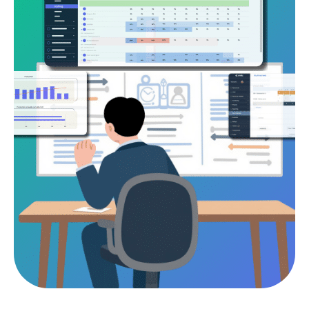
Zijn de resultaten verkregen met behulp van
PSA-software?
Een stijging van het gebruik van
consultants
Meer controle over de marge
Wat adviesbureaus meten na de
implementatie van Stafiz
Wanneer is het tijd om over de stappen op
PSA-software te gaan?
Welke tools vervangen de PSA-software
waarmee deze moet worden geïntegreerd?
Bij implementatie van PSA-software: wat
verandert er in uw stack
Welke tools heeft PSA tot zijn
beschikking om te integreren?
Hoe PSA-software gebruiken:
functionaliteiten, KPI's in waarden en vermijden
Van de 14 criteria die door PSA-
software worden gebruikt.