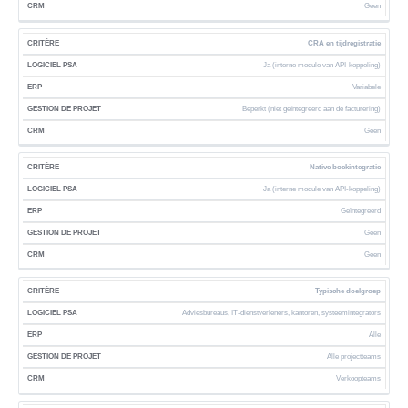
Geen
CRA en tijdregistratie
Ja (interne module van API-koppeling)
Variabele
Beperkt (niet geïntegreerd aan de facturering)
Geen
Native boekintegratie
Ja (interne module van API-koppeling)
Geïntegreerd
Geen
Geen
Typische doelgroep
Adviesbureaus, IT-dienstverleners, kantoren, systeemintegrators
Alle
Alle projectteams
Verkoopteams