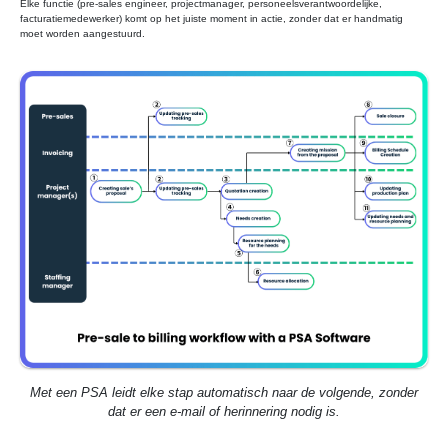
Elke functie (pre-sales engineer, projectmanager, personeelsverantwoordelijke,
E
L
facturatiemedewerker) komt op het juiste moment in actie, zonder dat er handmatig
O
moet worden aangestuurd.
'
S
Met een PSA leidt elke stap automatisch naar de volgende, zonder
dat er een e-mail of herinnering nodig is.