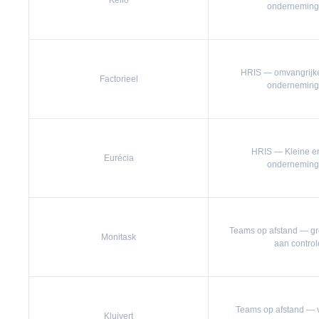
Kelio
ondernemin
HRIS — omvangrijke
Factorieel
ondernemin
HRIS — Kleine en
Eurécia
ondernemin
Teams op afstand — gr
Monitask
aan control
Teams op afstand — v
Kluivert