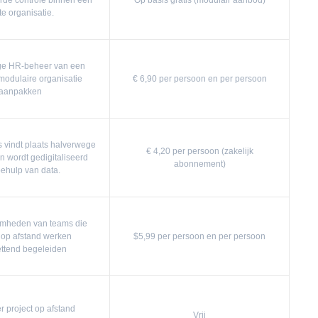
rde controle binnen een
Op basis gratis (modulair aanbod)
te organisatie.
ige HR-beheer van een
odulaire organisatie
€ 6,90 per persoon en per persoon
aanpakken
 vindt plaats halverwege
€ 4,20 per persoon (zakelijk
n wordt gedigitaliseerd
abonnement)
ehulp van data.
mheden van teams die
 op afstand werken
$5,99 per persoon en per persoon
ttend begeleiden
er project op afstand
Vrij