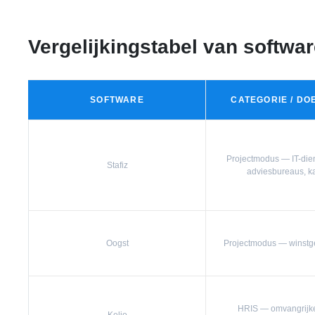
Vergelijkingstabel van softwar
SOFTWARE
CATEGORIE / D
Projectmodus — IT-dien
Stafiz
adviesbureaus, k
Oogst
Projectmodus — winstg
HRIS — omvangrijke