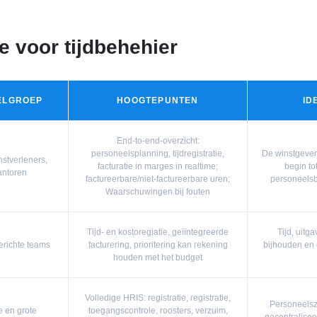
e voor tijdbehehier
OELGROEP
HOOGTEPUNTEN
ID
End-to-end-overzicht:
personeelsplanning, tijdregistratie,
De winstgeven
stverleners,
facturatie in marges in realtime;
begin to
antoren
factureerbare/niet-factureerbare uren;
personeelsbe
Waarschuwingen bij fouten
Tijd- en kostoregiatie, geïïntegreerde
Tijd, uitg
erichte teams
facturering, prioritering kan rekening
bijhouden en 
houden met het budget
Volledige HRIS: registratie, registratie,
Personeels
 en grote
toegangscontrole, roosters, verzuim,