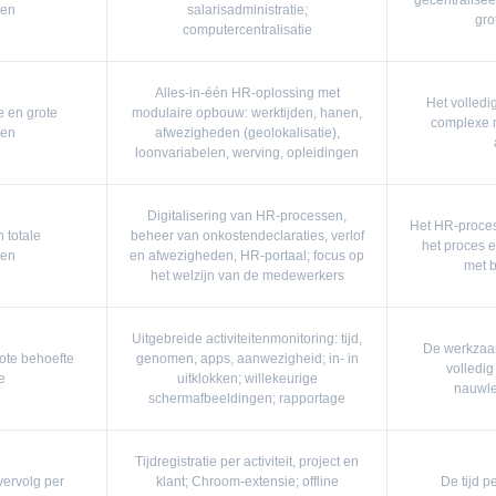
gecentralisee
gen
salarisadministratie;
gro
computercentralisatie
Alles-in-één HR-oplossing met
Het volled
 en grote
modulaire opbouw: werktijden, hanen,
complexe m
gen
afwezigheden (geolokalisatie),
loonvariabelen, werving, opleidingen
Digitalisering van HR-processen,
Het HR-proces
 totale
beheer van onkostendeclaraties, verlof
het proces e
gen
en afwezigheden, HR-portaal; focus op
met b
het welzijn van de medewerkers
Uitgebreide activiteitenmonitoring: tijd,
De werkzaa
ote behoefte
genomen, apps, aanwezigheid; in- in
volledig
e
uitklokken; willekeurige
nauwle
schermafbeeldingen; rapportage
Tijdregistratie per activiteit, project en
ervolg per
klant; Chroom-extensie; offline
De tijd p