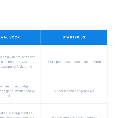
EAAL VOOR
STARTPRIJS
dheid van projecten van
t eind beheren, van
≈ €19 per persoon (modulair aanbod)
zetting tot facturering
aven en projectbudget
een gebruiksvriendelijke
$9 per maand per gebruiker
tool
zaken, management en