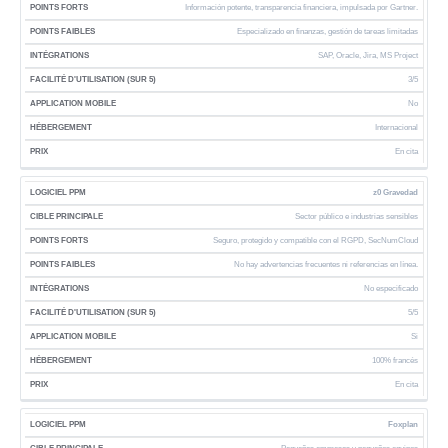
Información potente, transparencia financiera, impulsada por Gartner.
Especializado en finanzas, gestión de tareas limitadas
SAP, Oracle, Jira, MS Project
3/5
No
Internacional
En cita
z0 Gravedad
Sector público e industrias sensibles
Seguro, protegido y compatible con el RGPD, SecNumCloud
No hay advertencias frecuentes ni referencias en línea.
No especificado
5/5
Si
100% francés
En cita
Foxplan