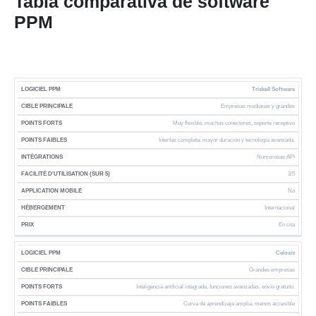
Tabla comparativa de software
PPM
Triskell Software
F
A
Empresas medianas y grandes
C
O
Muy flexible, muchos conectores, soporte receptivo
I
B
A
Interfaz completa, mayor duración y tecnología avanzada.
L
J
P
I
P
I
Numerosas API
S
E
U
D
N
L
A
D
O
T
N
E
T
I
L
3/5
A
F
I
T
B
E
C
O
No
D
P
T
V
O
I
G
A
J
D
R
Internacional
W
O
S
L
R
C
A
E
E
A
P
F
I
A
I
M
En cita
U
C
R
R
U
D
C
Ó
I
S
I
E
I
E
A
I
N
E
Celoxis
O
O
P
N
R
D
O
M
N
(
Grandes empresas
P
C
T
E
N
Ó
T
S
Inteligencia artificial integrada, funciones avanzadas, envío gratuito.
M
I
E
S
E
V
O
O
P
S
S
I
Curva de aprendizaje amplia, menos accesible
B
A
L