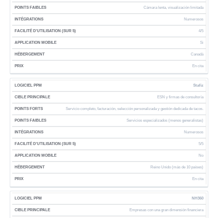
Cámara lenta, visualización limitada
Numerosos
4/5
Si
Canadá
En cita
Stafiz
ESN y firmas de consultoría
Servicio completo, facturación, selección personalizada y gestión dedicada de tacos.
Servicios especializados (menos generalistas)
Numerosos
5/5
No
Reino Unido (más de 10 países)
En cita
NH360
Empresas con una gran dimensión financiera