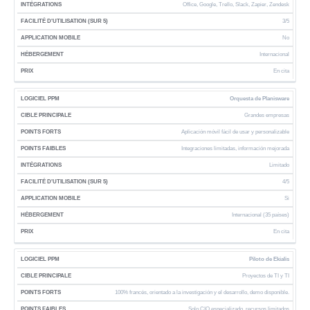
R
Office, Google, Trello, Slack, Zapier, Zendesk
L
E
3/5
5
No
)
Internacional
En cita
Orquesta de Planisware
Grandes empresas
Aplicación móvil fácil de usar y personalizable
Integraciones limitadas, información mejorada
Limitado
4/5
Si
Internacional (35 países)
En cita
Piloto de Ekialis
Proyectos de TI y TI
100% francés, orientado a la investigación y el desarrollo, demo disponible.
Solo CIO especializado, recursos limitados