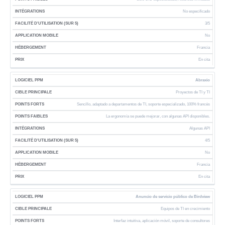
No especificado
3/5
No
Francia
En cita
Abraxio
Proyectos de TI y TI
Sencillo, adaptado a departamentos de TI, soporte especializado, 100% francés
La ergonomía se puede mejorar, con algunas API disponibles.
Algunas API
4/5
No
Francia
En cita
Anuncio de servicio público de Birdview
Equipos de TI en crecimiento
Interfaz intuitiva, aplicación móvil, soporte de consultores