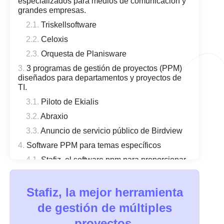
especializados para medios de comunicación y
grandes empresas.
Triskellsoftware
Celoxis
Orquesta de Planisware
3 programas de gestión de proyectos (PPM)
diseñados para departamentos y proyectos de
TI.
Piloto de Ekialis
Abraxio
Anuncio de servicio público de Birdview
Software PPM para temas específicos
Stafiz, el software ppm para proporcionar
servicios
NH360 para financiación
Stafiz, la mejor herramienta
El software de gravedad z0 para el sector
de gestión de múltiples
público
proyectos.
Foxplan, una alternativa de software PPM