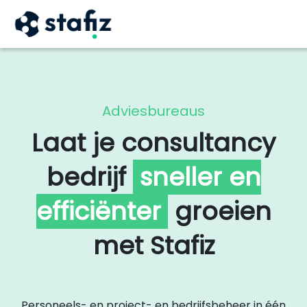
X
Adviesbureaus
Laat je consultancy
bedrijf
sneller en
efficiënter
groeien
met Stafiz
Personeels- en project- en bedrijfsbeheer in één