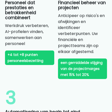
Personeel dat
Financieel beheer van
prestaties en
projecten
betrokkenheid
Anticipeer op risico's en
combineert
afwijkingen en
Werkdruk verbeteren,
identificeer
AI-profielen vinden,
verbeterpunten. Uw
samenwerken aan
financiële en
personeel
projectteams zijn op
elkaar afgestemd.
+4 tot +8 punten
personeelsbezetting
een gemiddelde stijging
van de projectmarges
met 15% tot 20%
3