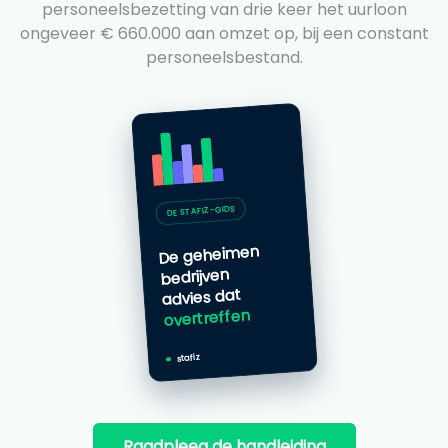
personeelsbezetting van drie keer het uurloon
ongeveer € 660.000 aan omzet op, bij een constant
personeelsbestand.
DE STAFIZ-GIDS
De geheimen
bedrijven
advies dat
overtreffen
stafiz
Raadpleeg de handleiding