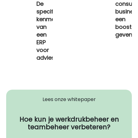
De
consult
specifieke
busines
kenmerken
een
van
boost
een
geven?
ERP
voor
adviesbureaus
Lees onze whitepaper
Hoe kun je werkdrukbeheer en
teambeheer verbeteren?