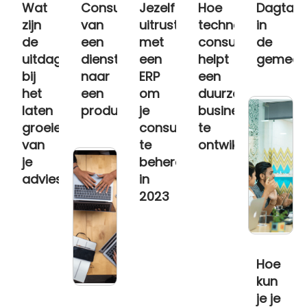
Wat
Consultancy:
Jezelf
Hoe
Dagtari
zijn
van
uitrusten
technologie
in
de
een
met
consultants
de
uitdagingen
dienstenmodel
een
helpt
gemeen
bij
naar
ERP
een
het
een
om
duurzame
laten
productmodel
je
business
groeien
consultancybedrijf
te
van
te
ontwikkelen
je
beheren
adviesbureau?
in
2023
Hoe
kun
je je