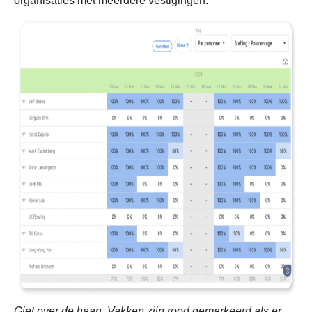
organisaties met meerdere vestigingen.
Giet over de haan. Vakken zijn rood gemarkeerd als er