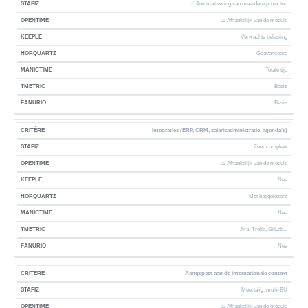
✅ Automatisering van meerdere projecten
⚠️ Afhankelijk van de module
Verwachte belasting
Geavanceerd
Totale tijd
Basis
Basis
Integraties (ERP, CRM, salarisadministratie, agenda's)
Zeer compleet
⚠️ Afhankelijk van de module
Nee
Met badgelezers
Nee
Jira, Trello, GitLab...
Nee
Aangepast aan de internationale context
Meertalig, multi-BU
⚠️ Afhankelijk van de module