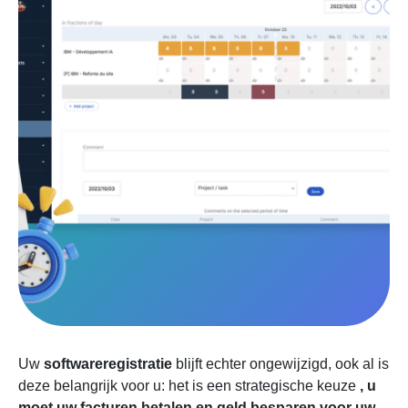
Hoe gebruik ik TMetric?
Fanurio
Wat zijn de functies van Fanurio?
En hoe zit het met Fanurio?
Hoe zit het met de beperkingen van
Fanurio?
Wie gebruikt Fanurio?
Welke software moet je gebruiken?
Hoge nauwkeurigheid en precisie
De beste manier om je project te
optimaliseren
HR- in regelgevingsbeheer toegepast
Welke functies zie ik in een
urenregistratieprogramma?
Uw
softwareregistratie
blijft echter ongewijzigd, ook al is
Werktijd invoeren en bijhouden
deze belangrijk voor u: het is een strategische keuze
, u
Projecten.
moet uw facturen betalen en geld besparen voor uw