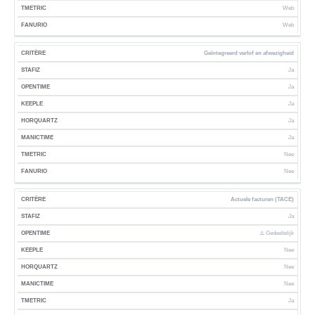
Web
Web
Geïntegreerd verlof en afwezigheid
Ja
Ja
Ja
Ja
Ja
Nee
Nee
Actuele facturen (TACE)
Ja
⚠️ Gedeeltelijk
Nee
Nee
Nee
Ja