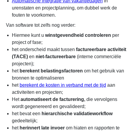
Automatische integratie van vakantiedagen
in
urenstaten en projectplanning, om dubbel werk de
fouten te voorkomen.
Van software tot zelfs nog verder:
Hiermee kunt u
winstgevendheid controleren
per
project of fase;
het onderscheid maakt tussen
factureerbare activiteit
(TACE)
en
niet-factureerbare
(interne commerciële
projecten);
het
berekent belastingsfactoren
om het gebruik van
bronnen te optimaliseren
het
berekent de kosten in verband met de tijd
aan
activiteiten en projecten;
Het
automatiseert de facturering,
die vervolgens
wordt gegenereerd en gevalideerd;
het bevat een
hierarchische validatieworkflow
gedeeltelijk;
het
herinnert late invoer
om hiaten en rapporten te