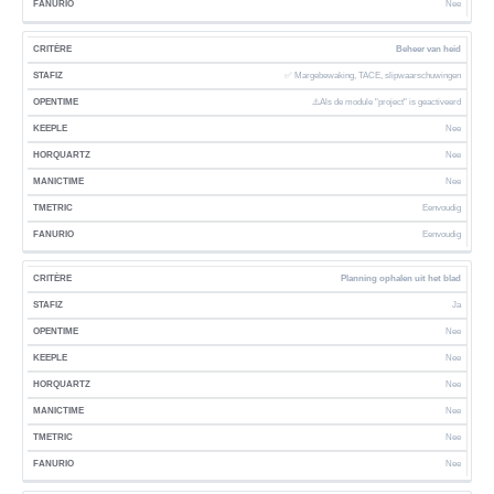
Nee
Beheer van heid
✅ Margebewaking, TACE, slipwaarschuwingen
⚠️Als de module "project" is geactiveerd
Nee
Nee
Nee
Eenvoudig
Eenvoudig
Planning ophalen uit het blad
Ja
Nee
Nee
Nee
Nee
Nee
Nee