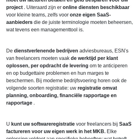
Factureer en genereer winst.
project
. Uiteraard zijn er
online diensten beschikbaar
Integratie en automatisering
voor kleine teams, zelfs voor
onze eigen SaaS-
Rapportage in analyse
aanbieders
die de juiste terminologie moeten beheersen,
wat tevens een managementtool is.
HR-management in Neleving
Wat is de beste urenregistratiesoftware in
2025?
De
dienstverlenende bedrijven
adviesbureaus, ESN's
van freelancers moeten vaak
de werktijd per klant
oplossen, per opdracht de levering
om te anticiperen
en op budgettaire problemen en hun marges te
beschermen. Bij moderne bedrijfsvoering horen ook de
volgende soorten registratie: uw
registratie omvat
planning, onboarding, financiële rapportage en
rapportage
.
U
kunt uw softwareregistratie
voor freelancers bij
SaaS
factureren voor uw eigen werk in het MKB.
Elke
oplossing voldoet aan specifieke behoeften: wat betreft