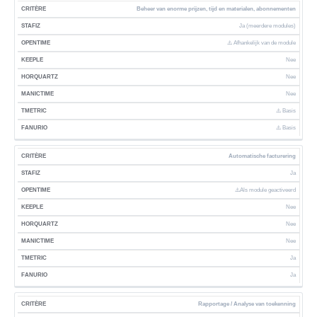
Beheer van enorme prijzen, tijd en materialen, abonnementen
Ja (meerdere modules)
⚠️ Afhankelijk van de module
Nee
Nee
Nee
⚠️ Basis
⚠️ Basis
Automatische facturering
Ja
⚠️Als module geactiveerd
Nee
Nee
Nee
Ja
Ja
Rapportage / Analyse van toekenning