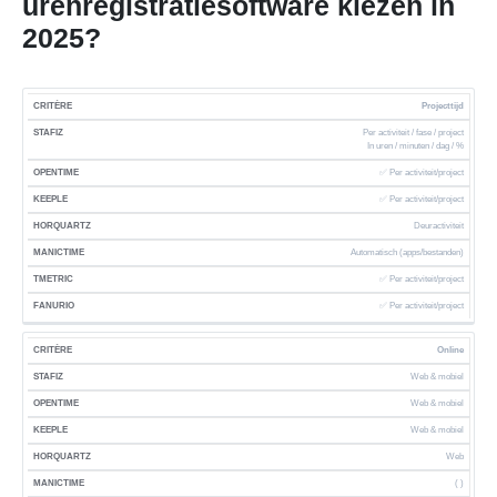
urenregistratiesoftware kiezen in
2025?
Projecttijd
H
M
C
O
O
A
T
F
Per activiteit / fase / project
R
S
P
K
In uren / minuten / dag / %
R
N
M
A
I
T
E
E
Q
I
E
N
✅ Per activiteit/project
T
A
N
E
U
C
T
U
E
F
T
P
✅ Per activiteit/project
A
T
R
R
R
I
I
L
Deuractiviteit
R
I
I
I
I
Z
M
E
T
M
C
O
Automatisch (apps/bestanden)
A
E
Z
E
✅ Per activiteit/project
✅ Per activiteit/project
Online
Web & mobiel
Web & mobiel
Web & mobiel
Web
( )