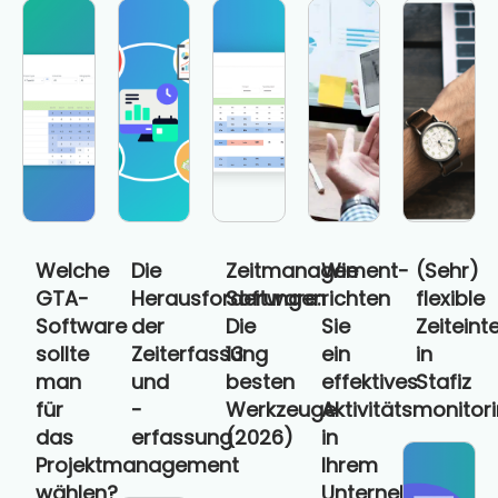
Welche
Die
Zeitmanagement-
Wie
(Sehr)
GTA-
Herausforderungen
Software:
richten
flexible
Software
der
Die
Sie
Zeiteint
sollte
Zeiterfassung
13
ein
in
man
und
besten
effektives
Stafiz
für
-
Werkzeuge
Aktivitätsmonitor
das
erfassung
(2026)
in
Projektmanagement
Ihrem
wählen?
Unternehmen