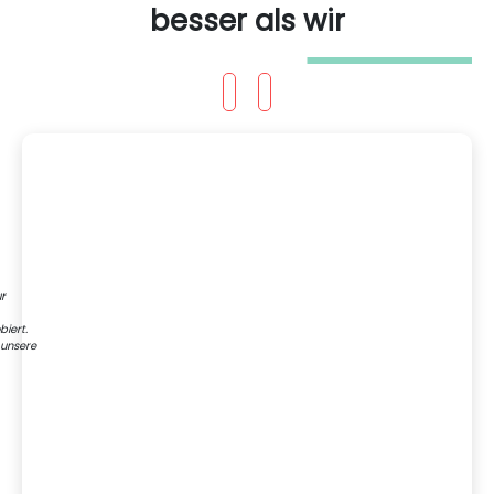
besser als wir
ur
iert.
 unsere