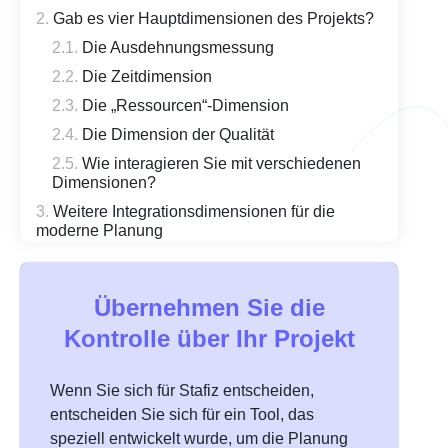
Gab es vier Hauptdimensionen des Projekts?
Die Ausdehnungsmessung
Die Zeitdimension
Die „Ressourcen“-Dimension
Die Dimension der Qualität
Wie interagieren Sie mit verschiedenen
Dimensionen?
Weitere Integrationsdimensionen für die
moderne Planung
Die Dimensionen des Anstiegs und des
Abfalls
Übernehmen Sie die
Die Governance-Dimension
Kontrolle über Ihr Projekt
Die haushaltspolitische Dimension
Planung und persönliche Planung
Wenn Sie sich für Stafiz entscheiden,
Was waren die Schritte bei einer
Projektplanung?
entscheiden Sie sich für ein Tool, das
speziell entwickelt wurde, um die Planung
Wie sieht es mit dem Projektplan im Kontext