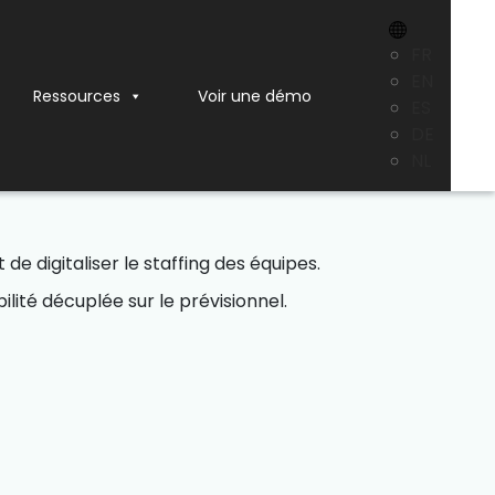
X
FR
EN
Ressources
Voir une démo
ES
ez
l'efficacité de vos
DE
NL
de digitaliser le staffing des équipes.
ilité décuplée sur le prévisionnel.