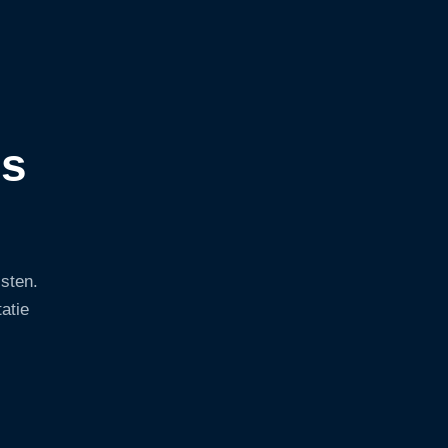
ns
sten.
atie