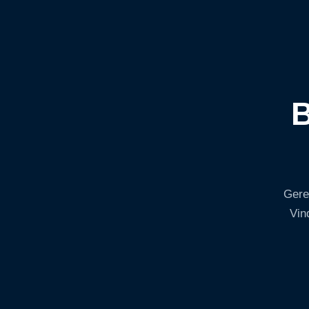
B
Gere
Vin